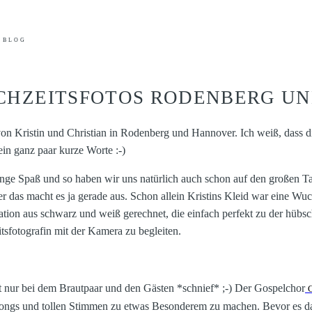
BLOG
HOCHZEITSFOTOS RODENBERG U
 von Kristin und Christian in Rodenberg und Hannover. Ich weiß, dass d
ein ganz paar kurze Worte :-)
nge Spaß und so haben wir uns natürlich auch schon auf den großen Ta
er das macht es ja gerade aus. Schon allein Kristins Kleid war eine W
ination aus schwarz und weiß gerechnet, die einfach perfekt zu der hübsc
tsfotografin mit der Kamera zu begleiten.
t nur bei dem Brautpaar und den Gästen *schnief* ;-) Der Gospelchor
Songs und tollen Stimmen zu etwas Besonderem zu machen. Bevor es d