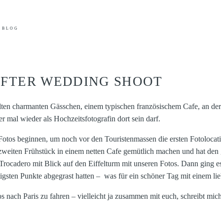
BLOG
 AFTER WEDDING SHOOT
n alten charmanten Gässchen, einem typischen französischem Cafe, an de
 mal wieder als Hochzeitsfotografin dort sein darf.
otos beginnen, um noch vor den Touristenmassen die ersten Fotolocati
zweiten Frühstück in einem netten Cafe gemütlich machen und hat den ga
Trocadero mit Blick auf den Eiffelturm mit unseren Fotos. Dann ging 
gsten Punkte abgegrast hatten – was für ein schöner Tag mit einem lie
os nach Paris zu fahren – vielleicht ja zusammen mit euch, schreibt mi