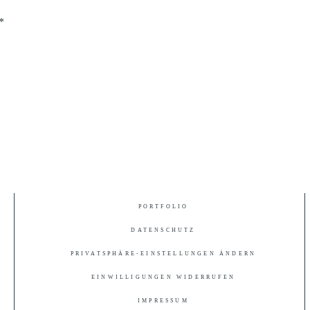
*
PORTFOLIO
DATENSCHUTZ
PRIVATSPHÄRE-EINSTELLUNGEN ÄNDERN
EINWILLIGUNGEN WIDERRUFEN
IMPRESSUM