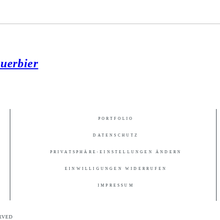
auerbier
PORTFOLIO
DATENSCHUTZ
PRIVATSPHÄRE-EINSTELLUNGEN ÄNDERN
EINWILLIGUNGEN WIDERRUFEN
IMPRESSUM
RVED