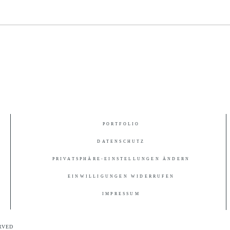
PORTFOLIO
DATENSCHUTZ
PRIVATSPHÄRE-EINSTELLUNGEN ÄNDERN
EINWILLIGUNGEN WIDERRUFEN
IMPRESSUM
RVED