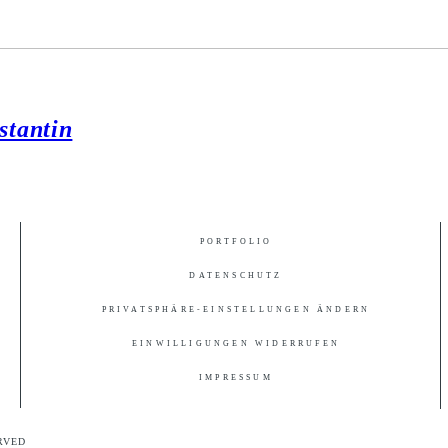
stantin
PORTFOLIO
DATENSCHUTZ
PRIVATSPHÄRE-EINSTELLUNGEN ÄNDERN
EINWILLIGUNGEN WIDERRUFEN
IMPRESSUM
RVED