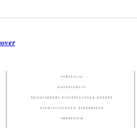
nover
PORTFOLIO
DATENSCHUTZ
PRIVATSPHÄRE-EINSTELLUNGEN ÄNDERN
EINWILLIGUNGEN WIDERRUFEN
IMPRESSUM