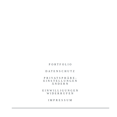
PORTFOLIO
DATENSCHUTZ
PRIVATSPHÄRE-
EINSTELLUNGEN
ÄNDERN
EINWILLIGUNGEN
WIDERRUFEN
IMPRESSUM