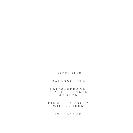
PORTFOLIO
DATENSCHUTZ
PRIVATSPHÄRE-
EINSTELLUNGEN
ÄNDERN
EINWILLIGUNGEN
WIDERRUFEN
IMPRESSUM