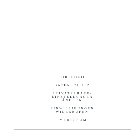
PORTFOLIO
DATENSCHUTZ
PRIVATSPHÄRE-
EINSTELLUNGEN
ÄNDERN
EINWILLIGUNGEN
WIDERRUFEN
IMPRESSUM